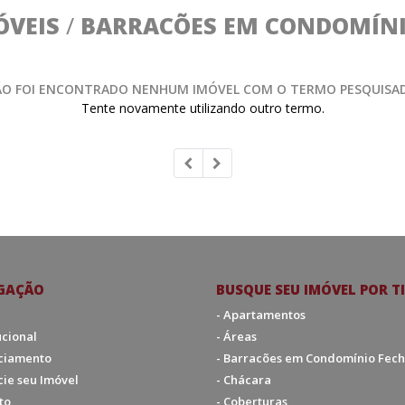
ÓVEIS
/
BARRACÕES EM CONDOMÍNI
O FOI ENCONTRADO NENHUM IMÓVEL COM O TERMO PESQUISA
Tente novamente utilizando outro termo.
GAÇÃO
BUSQUE SEU IMÓVEL POR T
- Apartamentos
tucional
- Áreas
nciamento
- Barracões em Condomínio Fec
cie seu Imóvel
- Chácara
to
- Coberturas