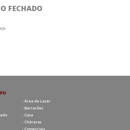
O FECHADO
DO!
IPO
- Área de Lazer
- Barracões
hado
- Casa
- Chácaras
- Comerciais