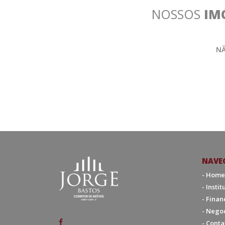
NOSSOS
IM
NÃ
NAVE
- Home
- Insti
- Fina
- Nego
- Conta