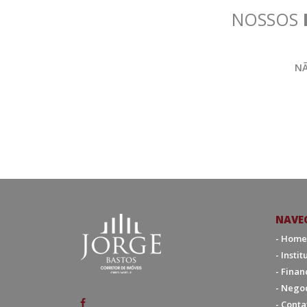
NOSSOS
NÃ
NAVE
- Home
- Insti
- Fina
- Nego
- Conta