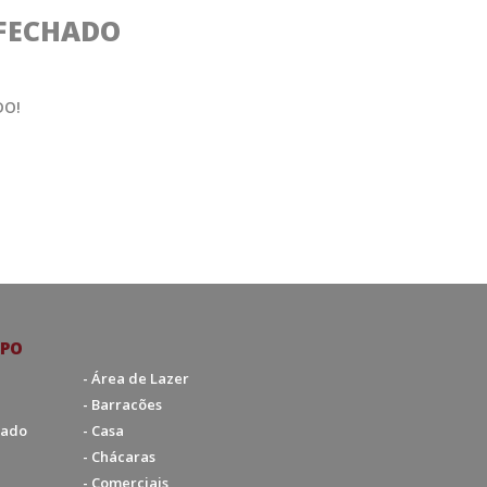
FECHADO
DO!
IPO
- Área de Lazer
- Barracões
hado
- Casa
- Chácaras
- Comerciais