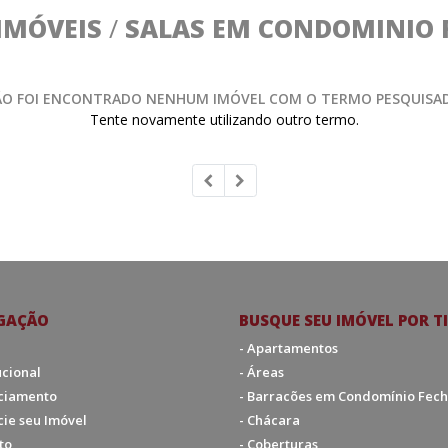
IMÓVEIS
/
SALAS EM CONDOMINIO 
O FOI ENCONTRADO NENHUM IMÓVEL COM O TERMO PESQUISA
Tente novamente utilizando outro termo.
GAÇÃO
BUSQUE SEU IMÓVEL POR T
- Apartamentos
tucional
- Áreas
nciamento
- Barracões em Condomínio Fec
cie seu Imóvel
- Chácara
to
- Coberturas