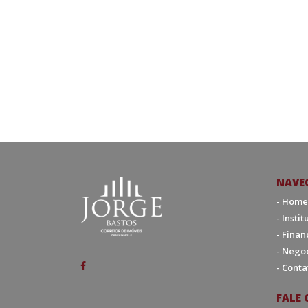
NAVE
- Home
- Insti
- Fina
- Nego
- Conta
FALE