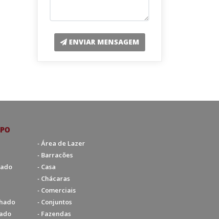
ENVIAR MENSAGEM
IPO
- Área de Lazer
- Barracões
hado
- Casa
- Chácaras
- Comerciais
chado
- Conjuntos
hado
- Fazendas