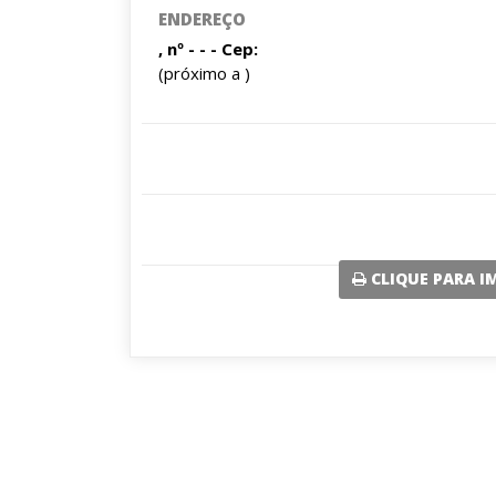
ENDEREÇO
, nº - - - Cep:
(próximo a )
CLIQUE PARA I