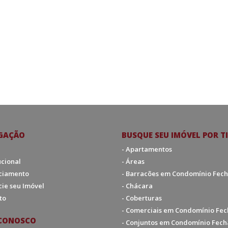
GAÇÃO
BUSQUE SEU IMÓVEL POR T
- Apartamentos
tucional
- Áreas
nciamento
- Barracões em Condomínio Fec
cie seu Imóvel
- Chácara
to
- Coberturas
- Comerciais em Condomínio Fe
 CONOSCO
- Conjuntos em Condomínio Fec